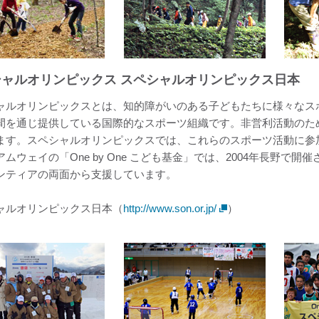
シャルオリンピックス スペシャルオリンピックス日本
ャルオリンピックスとは、知的障がいのある子どもたちに様々なス
間を通じ提供している国際的なスポーツ組織です。非営利活動のた
ます。スペシャルオリンピックスでは、これらのスポーツ活動に参
アムウェイの「One by One こども基金」では、2004年長野
ンティアの両面から支援しています。
ャルオリンピックス日本（
http://www.son.or.jp/
）