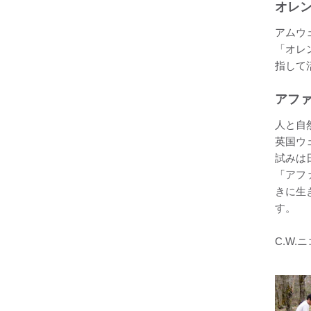
オレ
アムウ
「オレ
指して
アファ
人と自
英国ウ
試みは
「アフ
きに生
す。
C.W