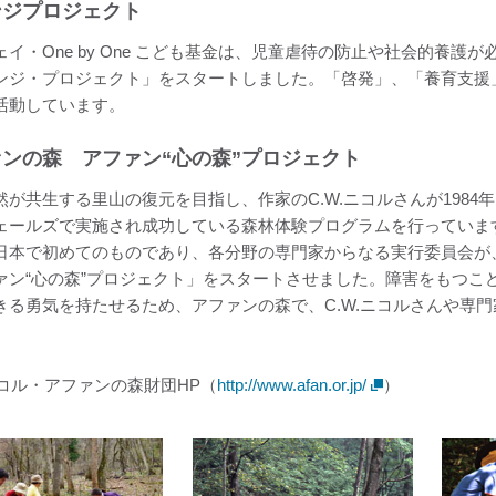
ンジプロジェクト
ェイ・One by One こども基金は、児童虐待の防止や社会的養護
ンジ・プロジェクト」をスタートしました。「啓発」、「養育支援
活動しています。
ンの森 アファン“心の森”プロジェクト
然が共生する里山の復元を目指し、作家のC.W.ニコルさんが198
ェールズで実施され成功している森林体験プログラムを行っていま
日本で初めてのものであり、各分野の専門家からなる実行委員会が、
ァン“心の森”プロジェクト」をスタートさせました。障害をもつこ
きる勇気を持たせるため、アファンの森で、C.W.ニコルさんや専
.ニコル・アファンの森財団HP（
http://www.afan.or.jp/
）